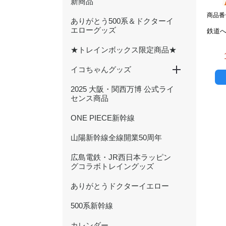
新商品
商品番号
ありがとう500系＆ドクターイ
エローグッズ
鉄道
★トレインボックス限定商品★
イコちゃんグッズ
2025 大阪・関西万博 公式ライ
ICOCA20周年記念グッズ
ぬいぐるみ
文具
ハンカチ・タオル
キーホルダー・アクセサリー
雑貨・日用品
バッグ・ポーチ
センス商品
ONE PIECE新幹線
山陽新幹線全線開業50周年
広島電鉄・JR西日本ラッピン
グコラボトレイングッズ
ありがとうドクターイエロー
500系新幹線
カレンダー