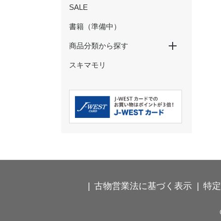
SALE
書籍（準備中）
商品分類から探す
スキマモリ
特大パネル
玩具・ぬいぐるみ
ペン・鉛筆
ノート・メモ・ふせん
クリアファイル・下敷き
マスキングテープ
シール・ステッカー
ポストカード・ぽち袋
その他の文具
ストラップ・キーホルダー
カードケース・パスケース
食器・コップ
弁当箱・タンブラー・ボトル
箸・箸置き・コースター
ハンカチ・タオル
Ｔシャツ・靴下
バッグ・巾着・ポーチ
時計･インテリア･クッション
古物営業法に基づく表示
特定