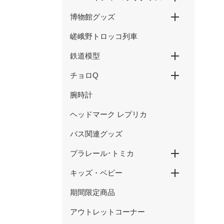
博物館グッズ
ハローキティ新幹線
ハローキティ×大阪環状線
ハローキティ はるか
嵯峨野トロッコ列車
京都鉄道博物館グッズ
ウメテツグッズ
津山まなびの鉄道館グッズ
鉄道模型
チョロQ
Nゲージ
HOゲージ
腕時計
新幹線
在来線・特急
SL・蒸気機関車
ヘッドマーク レプリカ
バス関連グッズ
プラレール･トミカ
キッズ・ベビー
プラレール
トミカ
期間限定商品
おもちゃ
アウトレットコーナー