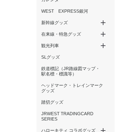
WEST EXPRESS銀河
新幹線グッズ
在来線・特急グッズ
山陽新幹線
北陸新幹線
500 TYPE EVA
観光列車
国鉄型列車
201系
大阪環状線
新快速
特急くろしお
特急まほろば(安寧・悠久)
特急やくも（381・273系
かにカニエクスプレス
トワイライトエクスプレス
北陸本線（サンダーバード・
等）
しらさぎ等）
SLグッズ
SAKU美SAKU楽
あめつち
はなあかり
鉄道標記（JR路線図マップ・
駅名標・標識等）
ヘッドマーク・トレインマーク
グッズ
踏切グッズ
JRWEST TRADINGCARD
SERIES
ハローキティ コラボグッズ