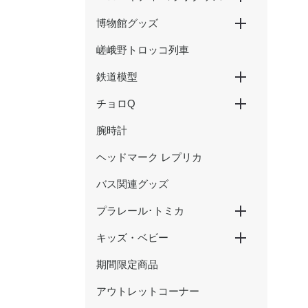
博物館グッズ
ハローキティ新幹線
ハローキティ×大阪環状線
ハローキティ はるか
嵯峨野トロッコ列車
京都鉄道博物館グッズ
ウメテツグッズ
津山まなびの鉄道館グッズ
鉄道模型
チョロQ
Nゲージ
HOゲージ
腕時計
新幹線
在来線・特急
SL・蒸気機関車
ヘッドマーク レプリカ
バス関連グッズ
プラレール･トミカ
キッズ・ベビー
プラレール
トミカ
期間限定商品
おもちゃ
アウトレットコーナー