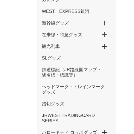
WEST EXPRESS銀河
新幹線グッズ
在来線・特急グッズ
山陽新幹線
北陸新幹線
500 TYPE EVA
観光列車
国鉄型列車
201系
大阪環状線
新快速
特急くろしお
特急まほろば(安寧・悠久)
特急やくも（381・273系
かにカニエクスプレス
トワイライトエクスプレス
北陸本線（サンダーバード・
等）
しらさぎ等）
SLグッズ
SAKU美SAKU楽
あめつち
はなあかり
鉄道標記（JR路線図マップ・
駅名標・標識等）
ヘッドマーク・トレインマーク
グッズ
踏切グッズ
JRWEST TRADINGCARD
SERIES
ハローキティ コラボグッズ