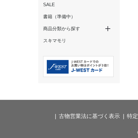
SALE
書籍（準備中）
商品分類から探す
スキマモリ
特大パネル
玩具・ぬいぐるみ
ペン・鉛筆
ノート・メモ・ふせん
クリアファイル・下敷き
マスキングテープ
シール・ステッカー
ポストカード・ぽち袋
その他の文具
ストラップ・キーホルダー
カードケース・パスケース
食器・コップ
弁当箱・タンブラー・ボトル
箸・箸置き・コースター
ハンカチ・タオル
Ｔシャツ・靴下
バッグ・巾着・ポーチ
時計･インテリア･クッション
古物営業法に基づく表示
特定