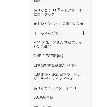
新商品
ありがとう500系＆ドクターイ
エローグッズ
★トレインボックス限定商品★
イコちゃんグッズ
2025 大阪・関西万博 公式ライ
ICOCA20周年記念グッズ
ぬいぐるみ
文具
ハンカチ・タオル
キーホルダー・アクセサリー
雑貨・日用品
バッグ・ポーチ
センス商品
ONE PIECE新幹線
山陽新幹線全線開業50周年
広島電鉄・JR西日本ラッピン
グコラボトレイングッズ
ありがとうドクターイエロー
500系新幹線
カレンダー