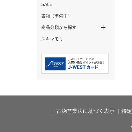
SALE
書籍（準備中）
商品分類から探す
スキマモリ
特大パネル
玩具・ぬいぐるみ
ペン・鉛筆
ノート・メモ・ふせん
クリアファイル・下敷き
マスキングテープ
シール・ステッカー
ポストカード・ぽち袋
その他の文具
ストラップ・キーホルダー
カードケース・パスケース
食器・コップ
弁当箱・タンブラー・ボトル
箸・箸置き・コースター
ハンカチ・タオル
Ｔシャツ・靴下
バッグ・巾着・ポーチ
時計･インテリア･クッション
古物営業法に基づく表示
特定