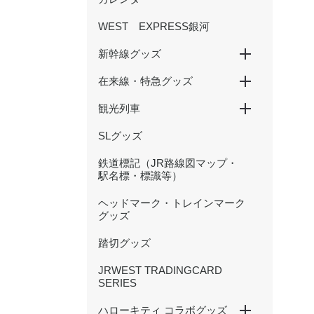
WEST EXPRESS銀河
新幹線グッズ
在来線・特急グッズ
山陽新幹線
北陸新幹線
500 TYPE EVA
観光列車
国鉄型列車
201系
大阪環状線
新快速
特急くろしお
特急まほろば(安寧・悠久)
特急やくも（381・273系
かにカニエクスプレス
トワイライトエクスプレス
北陸本線（サンダーバード・
等）
しらさぎ等）
SLグッズ
SAKU美SAKU楽
あめつち
はなあかり
鉄道標記（JR路線図マップ・
駅名標・標識等）
ヘッドマーク・トレインマーク
グッズ
踏切グッズ
JRWEST TRADINGCARD
SERIES
ハローキティ コラボグッズ