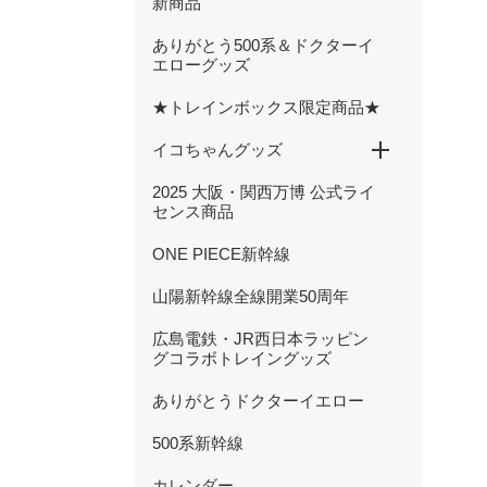
新商品
ありがとう500系＆ドクターイ
エローグッズ
★トレインボックス限定商品★
イコちゃんグッズ
2025 大阪・関西万博 公式ライ
ICOCA20周年記念グッズ
ぬいぐるみ
文具
ハンカチ・タオル
キーホルダー・アクセサリー
雑貨・日用品
バッグ・ポーチ
センス商品
ONE PIECE新幹線
山陽新幹線全線開業50周年
広島電鉄・JR西日本ラッピン
グコラボトレイングッズ
ありがとうドクターイエロー
500系新幹線
カレンダー