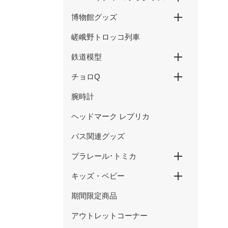
博物館グッズ
ハローキティ新幹線
ハローキティ×大阪環状線
ハローキティ はるか
嵯峨野トロッコ列車
京都鉄道博物館グッズ
ウメテツグッズ
津山まなびの鉄道館グッズ
鉄道模型
チョロQ
Nゲージ
HOゲージ
腕時計
新幹線
在来線・特急
SL・蒸気機関車
ヘッドマーク レプリカ
バス関連グッズ
プラレール･トミカ
キッズ・ベビー
プラレール
トミカ
期間限定商品
おもちゃ
アウトレットコーナー