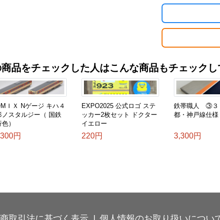
の商品をチェックした人はこんな商品もチェックし
МＩＸ Nゲージ キハ４
EXPO2025 公式ロゴ ステ
鉄帯職人 ③３
形ノスタルジー（ 国鉄
ッカー2枚セット ドクター
都・神戸線仕様
行色）
イエロー
,300円
220円
3,300円
商取引法に基づく表示
個人情報のお取り扱いについ