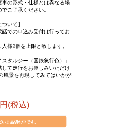
実車の形式・仕様とは異なる場
のでご了承ください。
について】
電話での申込み受付は行ってお
１人様2個を上限と致します。
ノスタルジー（国鉄急行色）」
結して走行をお楽しみいただけ
ての風景を再現してみてはいかが
円(税込)
だいま品切れ中です。