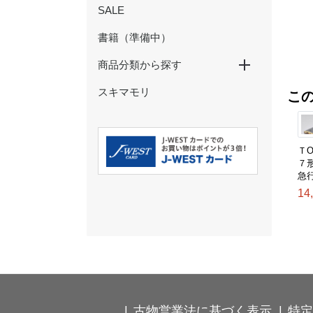
SALE
書籍（準備中）
商品分類から探す
スキマモリ
特大パネル
玩具・ぬいぐるみ
ペン・鉛筆
ノート・メモ・ふせん
クリアファイル・下敷き
マスキングテープ
シール・ステッカー
ポストカード・ぽち袋
その他の文具
ストラップ・キーホルダー
カードケース・パスケース
食器・コップ
弁当箱・タンブラー・ボトル
箸・箸置き・コースター
ハンカチ・タオル
Ｔシャツ・靴下
バッグ・巾着・ポーチ
時計･インテリア･クッション
こ
ＴО
７
急
14
古物営業法に基づく表示
特定