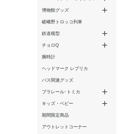
博物館グッズ
ハローキティ新幹線
ハローキティ×大阪環状線
ハローキティ はるか
嵯峨野トロッコ列車
京都鉄道博物館グッズ
ウメテツグッズ
津山まなびの鉄道館グッズ
鉄道模型
チョロQ
Nゲージ
HOゲージ
腕時計
新幹線
在来線・特急
SL・蒸気機関車
ヘッドマーク レプリカ
バス関連グッズ
プラレール･トミカ
キッズ・ベビー
プラレール
トミカ
期間限定商品
おもちゃ
アウトレットコーナー