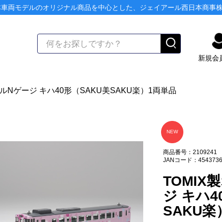
本車両モデルのオリジナル商品を中心とした、ジェイアール西日本商事
新規会
ナルNゲージ キハ40形（SAKU美SAKU楽）1両単品
NEW
商品番号：2109241
JANコード：4543736
TOMI
ジ キハ4
SAKU楽