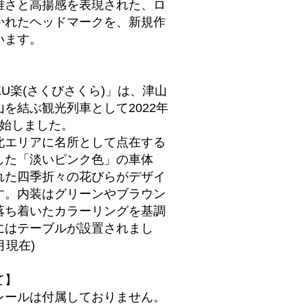
雅さと高揚感を表現された、ロ
かれたヘッドマークを、新規作
います。
AKU楽(さくびさくら)」は、津山
を結ぶ観光列車として2022年
開始しました。
北エリアに名所として点在する
した「淡いピンク色」の車体
れた四季折々の花びらがデザイ
す。内装はグリーンやブラウン
落ち着いたカラーリングを基調
にはテーブルが設置されまし
月現在)
て】
レールは付属しておりません。