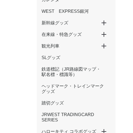
WEST EXPRESS銀河
新幹線グッズ
在来線・特急グッズ
山陽新幹線
北陸新幹線
500 TYPE EVA
観光列車
国鉄型列車
201系
大阪環状線
新快速
特急くろしお
特急まほろば(安寧・悠久)
特急やくも（381・273系
かにカニエクスプレス
トワイライトエクスプレス
北陸本線（サンダーバード・
等）
しらさぎ等）
SLグッズ
SAKU美SAKU楽
あめつち
はなあかり
鉄道標記（JR路線図マップ・
駅名標・標識等）
ヘッドマーク・トレインマーク
グッズ
踏切グッズ
JRWEST TRADINGCARD
SERIES
ハローキティ コラボグッズ