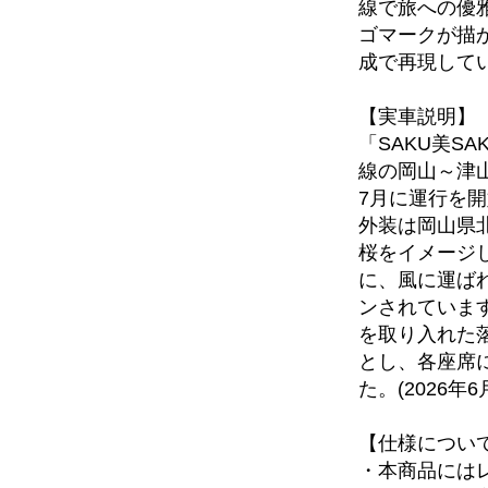
線で旅への優
ゴマークが描
成で再現して
【実車説明】
「SAKU美S
線の岡山～津山
7月に運行を
外装は岡山県
桜をイメージ
に、風に運ば
ンされていま
お買い物を続ける
カートへ進む
を取り入れた
とし、各座席
た。(2026年6
【仕様につい
・本商品には