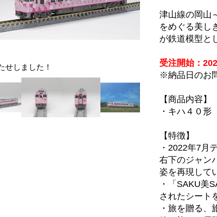
津山線の岡山
をめぐる美しき
が鉄道模型と
受注開始：20
たせしました！
※納品日のお
【商品内容】
・キハ４０形
お待たせしました！
【特徴】
・2022年7
右下のジャン
姿を再現して
・「SAKU美
されたシート
・旅を贈る、