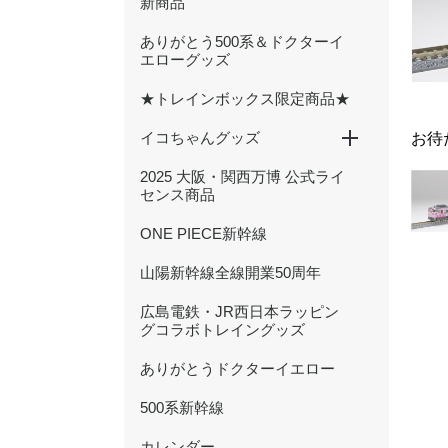
新商品
ありがとう500系＆ドクターイ
エローグッズ
★トレインボックス限定商品★
イコちゃんグッズ
お待
2025 大阪・関西万博 公式ライ
ICOCA20周年記念グッズ
ぬいぐるみ
文具
ハンカチ・タオル
キーホルダー・アクセサリー
雑貨・日用品
バッグ・ポーチ
センス商品
ONE PIECE新幹線
山陽新幹線全線開業50周年
広島電鉄・JR西日本ラッピン
グコラボトレイングッズ
ありがとうドクターイエロー
500系新幹線
カレンダー