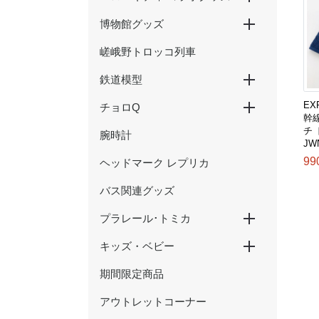
博物館グッズ
ハローキティ新幹線
ハローキティ×大阪環状線
ハローキティ はるか
嵯峨野トロッコ列車
京都鉄道博物館グッズ
ウメテツグッズ
津山まなびの鉄道館グッズ
鉄道模型
EX
チョロQ
Nゲージ
HOゲージ
幹
チ
腕時計
新幹線
在来線・特急
SL・蒸気機関車
JW
99
ヘッドマーク レプリカ
バス関連グッズ
プラレール･トミカ
キッズ・ベビー
プラレール
トミカ
期間限定商品
おもちゃ
アウトレットコーナー