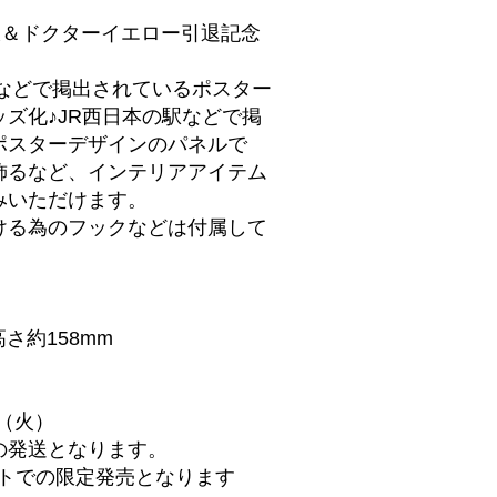
線＆ドクターイエロー引退記念
駅などで掲出されているポスター
ズ化♪JR西日本の駅などで掲
ポスターデザインのパネルで
飾るなど、インテリアアイテム
みいただけます。
ける為のフックなどは付属して
】
高さ約158mm
日（火）
の発送となります。
ントでの限定発売となります