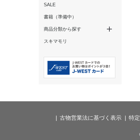
SALE
書籍（準備中）
商品分類から探す
スキマモリ
特大パネル
玩具・ぬいぐるみ
ペン・鉛筆
ノート・メモ・ふせん
クリアファイル・下敷き
マスキングテープ
シール・ステッカー
ポストカード・ぽち袋
その他の文具
ストラップ・キーホルダー
カードケース・パスケース
食器・コップ
弁当箱・タンブラー・ボトル
箸・箸置き・コースター
ハンカチ・タオル
Ｔシャツ・靴下
バッグ・巾着・ポーチ
時計･インテリア･クッション
古物営業法に基づく表示
特定