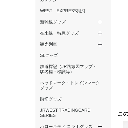
WEST EXPRESS銀河
新幹線グッズ
在来線・特急グッズ
山陽新幹線
北陸新幹線
500 TYPE EVA
観光列車
国鉄型列車
201系
大阪環状線
新快速
特急くろしお
特急まほろば(安寧・悠久)
特急やくも（381・273系
かにカニエクスプレス
トワイライトエクスプレス
北陸本線（サンダーバード・
等）
しらさぎ等）
SLグッズ
SAKU美SAKU楽
あめつち
はなあかり
鉄道標記（JR路線図マップ・
駅名標・標識等）
ヘッドマーク・トレインマーク
グッズ
踏切グッズ
JRWEST TRADINGCARD
こ
SERIES
ハローキティ コラボグッズ