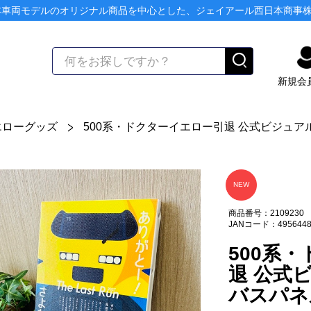
本車両モデルのオリジナル商品を中心とした、ジェイアール西日本商事
新規会
エローグッズ
500系・ドクターイエロー引退 公式ビジュ
NEW
商品番号：2109230
JANコード：4956448
500系
退 公式
バスパネ