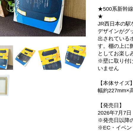
★500系新幹
★
JR西日本の
デザインがグッ
出されている
す。棚の上に
としてお楽し
※壁に取り付
いません
【本体サイズ
幅約227mm×
【発売日】
2026年7月7
※発売日以降
※EC・イベ