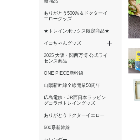
新商品
ありがとう500系＆ドクターイ
エローグッズ
★トレインボックス限定商品★
イコちゃんグッズ
2025 大阪・関西万博 公式ライ
ICOCA20周年記念グッズ
ぬいぐるみ
文具
ハンカチ・タオル
キーホルダー・アクセサリー
雑貨・日用品
バッグ・ポーチ
センス商品
ONE PIECE新幹線
山陽新幹線全線開業50周年
広島電鉄・JR西日本ラッピン
グコラボトレイングッズ
ありがとうドクターイエロー
500系新幹線
カレンダー