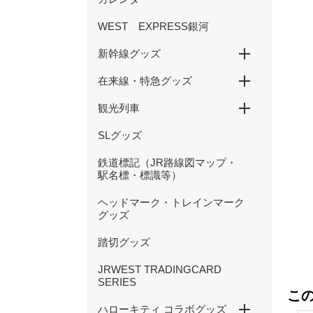
WEST EXPRESS銀河
新幹線グッズ
在来線・特急グッズ
山陽新幹線
北陸新幹線
500 TYPE EVA
観光列車
国鉄型列車
201系
大阪環状線
新快速
特急くろしお
特急まほろば(安寧・悠久)
特急やくも（381・273系
かにカニエクスプレス
トワイライトエクスプレス
北陸本線（サンダーバード・
等）
しらさぎ等）
SLグッズ
SAKU美SAKU楽
あめつち
はなあかり
鉄道標記（JR路線図マップ・
駅名標・標識等）
ヘッドマーク・トレインマーク
グッズ
踏切グッズ
JRWEST TRADINGCARD
SERIES
こ
ハローキティ コラボグッズ