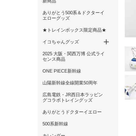
新商品
ありがとう500系＆ドクターイ
エローグッズ
★トレインボックス限定商品★
イコちゃんグッズ
2025 大阪・関西万博 公式ライ
ICOCA20周年記念グッズ
ぬいぐるみ
文具
ハンカチ・タオル
キーホルダー・アクセサリー
雑貨・日用品
バッグ・ポーチ
センス商品
ONE PIECE新幹線
山陽新幹線全線開業50周年
広島電鉄・JR西日本ラッピン
グコラボトレイングッズ
ありがとうドクターイエロー
500系新幹線
カレンダー