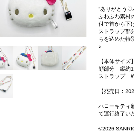
“ありがとう♡
ふわふわ素材
付で首から下
ストラップ部
ちを込めた特
♪
【本体サイズ
顔部分 縦約1
ストラップ 約
【発売日：20
ハローキティ新
て運行終了い
©2026 SANRIO