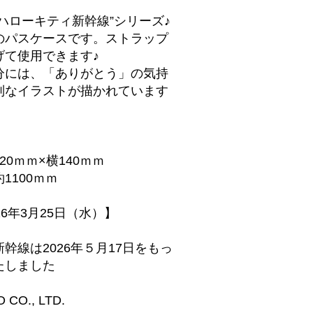
ハローキティ新幹線”シリーズ♪
のパスケースです。ストラップ
げて使用できます♪
分には、「ありがとう」の気持
別なイラストが描かれています
】
20ｍｍ×横140ｍｍ
1100ｍｍ
26年3月25日（水）】
幹線は2026年５月17日をもっ
たしました
 CO., LTD.