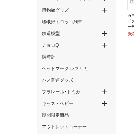
博物館グッズ
ハローキティ新幹線
ハローキティ×大阪環状線
ハローキティ はるか
カ
ド
嵯峨野トロッコ列車
京都鉄道博物館グッズ
ウメテツグッズ
津山まなびの鉄道館グッズ
ー
鉄道模型
66
チョロQ
Nゲージ
HOゲージ
腕時計
新幹線
在来線・特急
SL・蒸気機関車
ヘッドマーク レプリカ
バス関連グッズ
プラレール･トミカ
キッズ・ベビー
プラレール
トミカ
期間限定商品
おもちゃ
アウトレットコーナー