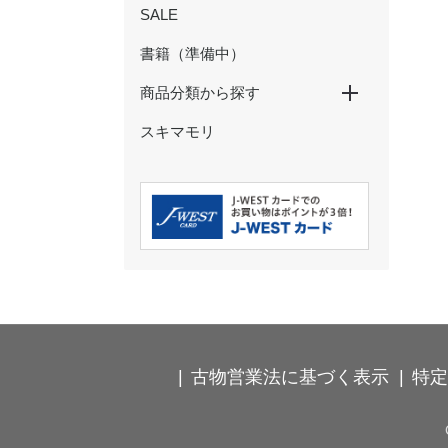
SALE
書籍（準備中）
商品分類から探す
スキマモリ
特大パネル
玩具・ぬいぐるみ
ペン・鉛筆
ノート・メモ・ふせん
クリアファイル・下敷き
マスキングテープ
シール・ステッカー
ポストカード・ぽち袋
その他の文具
ストラップ・キーホルダー
カードケース・パスケース
食器・コップ
弁当箱・タンブラー・ボトル
箸・箸置き・コースター
ハンカチ・タオル
Ｔシャツ・靴下
バッグ・巾着・ポーチ
時計･インテリア･クッション
古物営業法に基づく表示
特定