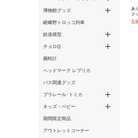
あ
博物館グッズ
ハローキティ新幹線
ハローキティ×大阪環状線
ハローキティ はるか
ク
3,
嵯峨野トロッコ列車
京都鉄道博物館グッズ
ウメテツグッズ
津山まなびの鉄道館グッズ
鉄道模型
チョロQ
Nゲージ
HOゲージ
腕時計
新幹線
在来線・特急
SL・蒸気機関車
ヘッドマーク レプリカ
バス関連グッズ
プラレール･トミカ
キッズ・ベビー
プラレール
トミカ
期間限定商品
おもちゃ
アウトレットコーナー