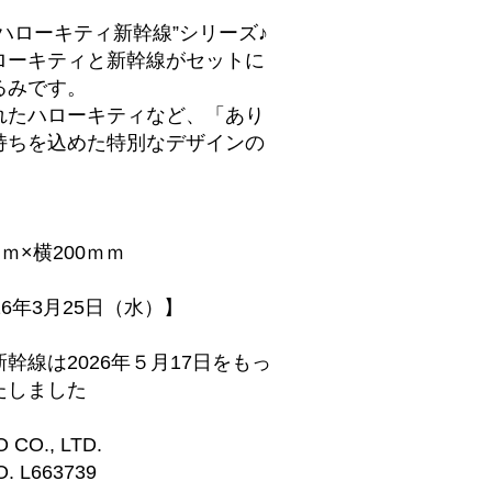
ハローキティ新幹線”シリーズ♪
ローキティと新幹線がセットに
るみです。
れたハローキティなど、「あり
持ちを込めた特別なデザインの
。
】
ｍ×横200ｍｍ
26年3月25日（水）】
幹線は2026年５月17日をもっ
たしました
 CO., LTD.
. L663739