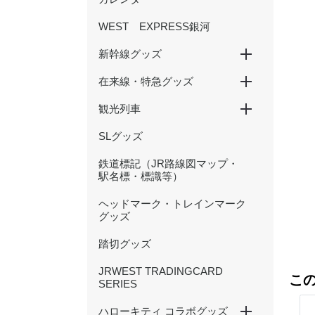
WEST EXPRESS銀河
新幹線グッズ
在来線・特急グッズ
山陽新幹線
北陸新幹線
500 TYPE EVA
観光列車
国鉄型列車
201系
大阪環状線
新快速
特急くろしお
特急まほろば(安寧・悠久)
特急やくも（381・273系
かにカニエクスプレス
トワイライトエクスプレス
北陸本線（サンダーバード・
等）
しらさぎ等）
SLグッズ
SAKU美SAKU楽
あめつち
はなあかり
鉄道標記（JR路線図マップ・
駅名標・標識等）
ヘッドマーク・トレインマーク
グッズ
踏切グッズ
JRWEST TRADINGCARD
こ
SERIES
ハローキティ コラボグッズ