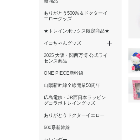
新商品
ありがとう500系＆ドクターイ
エローグッズ
★トレインボックス限定商品★
イコちゃんグッズ
2025 大阪・関西万博 公式ライ
ICOCA20周年記念グッズ
ぬいぐるみ
文具
ハンカチ・タオル
キーホルダー・アクセサリー
雑貨・日用品
バッグ・ポーチ
センス商品
ONE PIECE新幹線
山陽新幹線全線開業50周年
広島電鉄・JR西日本ラッピン
グコラボトレイングッズ
ありがとうドクターイエロー
500系新幹線
カレンダー