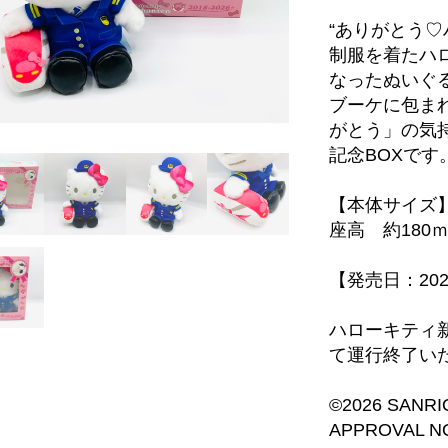
“ありがとう♡
制服を着たハ
なったぬいぐ
ブーケに包ま
がとう」の気
記念BOXです
【本体サイズ
座高 約180ｍ
【発売日：20
ハローキティ新
て運行終了い
©2026 SANRIO
APPROVAL NO