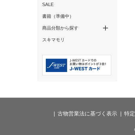
SALE
書籍（準備中）
商品分類から探す
スキマモリ
特大パネル
玩具・ぬいぐるみ
ペン・鉛筆
ノート・メモ・ふせん
クリアファイル・下敷き
マスキングテープ
シール・ステッカー
ポストカード・ぽち袋
その他の文具
ストラップ・キーホルダー
カードケース・パスケース
食器・コップ
弁当箱・タンブラー・ボトル
箸・箸置き・コースター
ハンカチ・タオル
Ｔシャツ・靴下
バッグ・巾着・ポーチ
時計･インテリア･クッション
古物営業法に基づく表示
特定